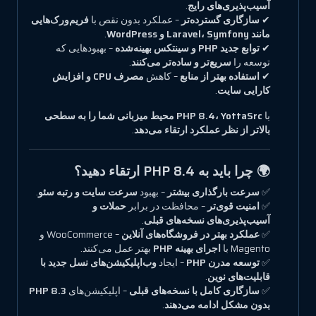
آسیب‌پذیری‌های رایج
.
✔
سازگاری گسترده‌تر
– عملکرد بدون نقص با
فریم‌ورک‌هایی
مانند Laravel، Symfony و WordPress
.
✔
توابع جدید PHP و سینتکس بهینه‌شده
– بهبودهایی که
توسعه را
سریع‌تر و ساده‌تر می‌کنند
.
✔
استفاده بهتر از منابع
– کاهش
مصرف CPU و افزایش
کارایی سایت
.
با
PHP 8.4، YottaSrc محیط میزبانی شما را به سطحی
بالاتر از نظر عملکرد ارتقاء می‌دهد
.
🌍 چرا باید به PHP 8.4 ارتقاء دهید؟
✅
سرعت بارگذاری بیشتر
– بهبود
سرعت سایت و رتبه سئو
.
✅
امنیت قوی‌تر
– محافظت در برابر
حملات و
آسیب‌پذیری‌های نسخه‌های قبلی
.
✅
عملکرد بهتر در فروشگاه‌های آنلاین
– WooCommerce و
Magento با
اجرای بهینه PHP
بهتر عمل می‌کنند.
✅
توسعه مدرن PHP
– ایجاد
وب‌اپلیکیشن‌های نسل جدید با
قابلیت‌های نوین
.
✅
سازگاری کامل با نسخه‌های قبلی
– اپلیکیشن‌های
PHP 8.3
بدون مشکل ادامه می‌دهند
.