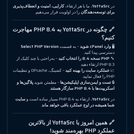
در
YottaSrc
، ما با هر ارتقاء،
کارایی، امنیت و انعطاف‌پذیری
برای توسعه‌دهندگان
را در اولویت قرار می‌دهیم.
🔗 چگونه در YottaSrc به PHP 8.4 مهاجرت
کنیم؟
🖥
وارد cPanel شوید
– به قسمت
Select PHP Version
دسترسی پیدا کنید.
🔧
PHP نسخه 8.4 را انتخاب کنید
– به‌راحتی با چند کلیک از
PHP 8.3 ارتقاء دهید.
📈
عملکرد سایت را بهینه کنید
– کشینگ، OPcache و تنظیمات
PHP را فعال نمایید.
🔒
تست و ایمن‌سازی اپلیکیشن‌ها
– مطمئن شوید
پلاگین‌ها و
اسکریپت‌ها با PHP 8.4 سازگار هستند
.
در
YottaSrc
، ارتقاء به PHP 8.4 بسیار ساده است و
سایت
شما همیشه در اوج عملکرد باقی خواهد ماند
.
🔗 همین امروز با YottaSrc از بالاترین
عملکرد PHP بهره‌مند شوید!