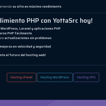
nteniendo
su sitio en máximo rendimiento
.
dimiento PHP con YottaSrc hoy!
a
WordPress, Laravel y aplicaciones PHP
.
orno PHP fácilmente
.
ura
actualizaciones sin problemas
.
s mejoras en velocidad y seguridad
.
nte el futuro del hosting web!
Hosting cPanel
Hosting WordPress
Hosting VPS