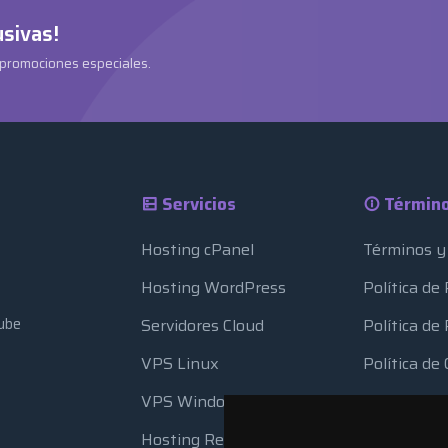
usivas!
 promociones especiales.
Servicios
Término
Hosting cPanel
Términos y
Hosting WordPress
Política de
ube
Servidores Cloud
Política d
VPS Linux
Política de
VPS Windows
Uso de Rec
Hosting Reseller
Copia de S