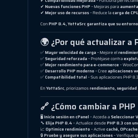
✔
Compatibilidad mejorada
– Funciona perfectam
✔
Nuevas funciones PHP
– Mejoras para
aumentar
✔
Mejor uso de recursos
– Reduce la
carga de CPU
Con
PHP 8.4, YottaSrc garantiza que su entorno
🌍 ¿Por qué actualizar a
✅
Mayor velocidad de carga
– Mejore el
rendimien
✅
Seguridad reforzada
– Protéjase contra
explot
✅
Mejor rendimiento para e-commerce
– WooCom
✅
Desarrollo PHP moderno
– Cree
aplicaciones w
✅
Compatibilidad total
– Sus aplicaciones PHP 8.
En
YottaSrc
, priorizamos
rendimiento, seguridad 
🔗 ¿Cómo cambiar a PHP 
🖥
Inicie sesión en cPanel
– Acceda a
Seleccionar 
🔧
Elija PHP 8.4
– Actualice desde
PHP 8.3 con uno
📈
Optimice rendimiento
– Active
caché, OPcache
🔒
Pruebe y asegure sus aplicaciones
– Verifique 