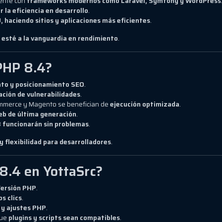
ente con
frameworks modernos como Laravel, Symfony y WordPress
 la eficiencia en desarrollo
.
, haciendo sitios y aplicaciones más eficientes
.
 esté a la vanguardia en rendimiento
.
 PHP 8.4?
to y posicionamiento SEO
.
ación de vulnerabilidades
.
merce y Magento se benefician de
ejecución optimizada
.
eb de última generación
.
3
funcionarán sin problemas
.
y flexibilidad para desarrolladores
.
8.4 en YottaSrc?
Versión PHP
.
s clics
.
 y ajustes PHP
.
que
plugins y scripts sean compatibles
.