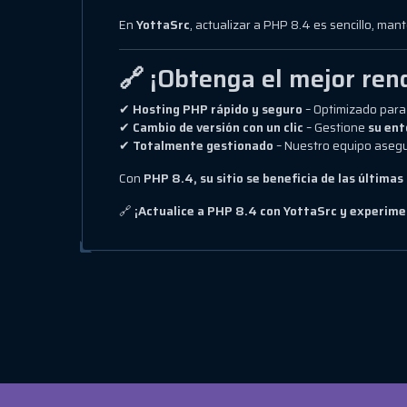
En
YottaSrc
, actualizar a PHP 8.4 es sencillo, ma
🔗 ¡Obtenga el mejor ren
✔
Hosting PHP rápido y seguro
– Optimizado par
✔
Cambio de versión con un clic
– Gestione
su ent
✔
Totalmente gestionado
– Nuestro equipo aseg
Con
PHP 8.4, su sitio se beneficia de las última
🔗
¡Actualice a PHP 8.4 con YottaSrc y experime