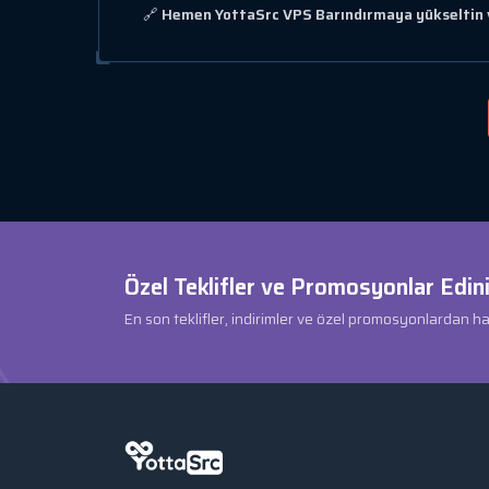
🔗
Hemen YottaSrc VPS Barındırmaya yükseltin ve 
Özel Teklifler ve Promosyonlar Edini
En son teklifler, indirimler ve özel promosyonlardan h