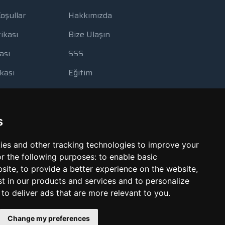
Koşullar
Hakkımızda
tikası
Bize Ulaşın
ası
SSS
ikası
Eğitim
lanımı
Blog
Yedekleme
Ödeme Yöntemleri
s
Görüntüleme Aracı
ies and other tracking technologies to improve your
Kötüye Kullanım Bildir
r the following purposes:
to enable basic
bsite
,
to provide a better experience on the website
,
st in our products and services and to personalize
,
to deliver ads that are more relevant to you
.
Change my preferences