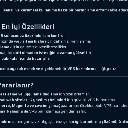
 lisanslı ve kurumsal kullanıma hazır bir barındırma ortamı
elde eders
n İyi Özellikleri
VPS sunucunuz üzerinde tam kontrol
.
 hızında web sitesi hızları
için daha hızlı veri işleme.
nlemek için
gelişmiş güvenlik özellikleri.
amayı
kesinti olmadan istediğiniz zaman yükseltin
.
dakikalar içinde hazır
alın.
yacına uyacak esnek ve ölçeklenebilir VPS barındırma
sağlıyoruz.
ararlanır?
test etme ve uygulama dağıtma
için özel ortamlar.
al web siteleri & yazılım çözümleri
için güvenli VPS barındırma.
rce, Magento ve çevrimiçi mağazalar
için ölçeklenebilir VPS barındır
 markalaşma ile
VPS barındırmayı yeniden satın.
ındırma
sunuyoruz ve ihtiyaçlarınız için
en iyi barındırma çözümünü
alma