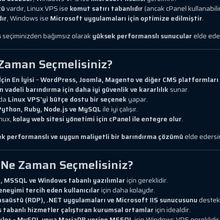
zü
vardır, Linux VPS ise
komut satırı tabanlıdır
(ancak cPanel kullanabilir
dır
, Windows ise
Microsoft uygulamaları için optimize edilmiştir
.
s
seçiminizden bağımsız olarak
yüksek performanslı sunucular
elde eder
Zaman Seçmelisiniz?
in En İyisi
–
WordPress, Joomla, Magento ve diğer CMS platformları
 vadeli barındırma için daha iyi güvenlik ve kararlılık
sunar.
 da
Linux VPS'yi bütçe dostu bir seçenek
yapar.
Python, Ruby, Node.js ve MySQL
ile iyi çalışır.
inux,
kolay web sitesi yönetimi için cPanel ile entegre olur
.
ek performanslı ve uygun maliyetli bir barındırma çözümü
elde edersin
Ne Zaman Seçmelisiniz?
 MSSQL ve Windows tabanlı yazılımlar
için gereklidir.
neyimi tercih eden kullanıcılar
için daha kolaydır.
saüstü (RDP), .NET uygulamaları ve Microsoft IIS sunucusunu
destekl
tabanlı hizmetler çalıştıran kurumsal ortamlar
için idealdir.
kler
–
MySQL veya MariaDB yerine MSSQL
için Windows VPS gereklidir