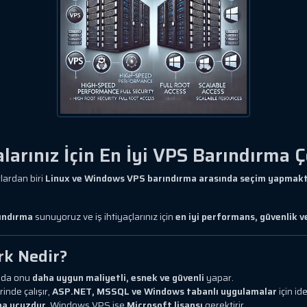
larınız İçin En İyi VPS Barındırma
lardan biri
Linux ve Windows VPS barındırma arasında seçim yapmakt
ındırma
sunuyoruz ve iş ihtiyaçlarınız için
en iyi performans, güvenlik ve
rk Nedir?
u da onu
daha uygun maliyetli, esnek ve güvenli
yapar.
inde çalışır,
ASP.NET, MSSQL ve Windows tabanlı uygulamalar
için ide
ha ucuzdur
, Windows VPS ise
Microsoft lisansı
gerektirir.