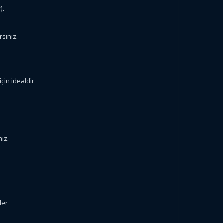
).
siniz.
için idealdir.
iz.
er.
.