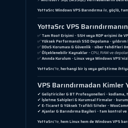
YottaSrc Windows VPS Barındırma
ile,
güçlü, tam
YottaSrc VPS Barındırmanın E
✅
Tam Root Erişimi
–
SSH veya RDP erişimi ile 
✅
Yüksek Performanslı SSD Depolama
–
yıldırım
✅
DDoS Koruması & Güvenlik
–
siber tehditleri ö
✅
Ölçeklenebilir Kaynaklar
– CPU, RAM ve depol
✅
Anında Kurulum
–
Linux veya Windows VPS'nizi 
YottaSrc
'te,
herhangi bir iş veya geliştirme ihti
VPS Barındırmadan Kimler Y
✔
Geliştiriciler & BT Profesyonelleri
–
kodlama, 
✔
İşletme Sahipleri & Kurumsal Firmalar
–
kurums
✔
E-Ticaret & Yüksek Trafikli Siteler
–
WooComme
✔
Ajanlar & Barındırma Bayileri
–
tam kontrol ve
YottaSrc
'te,
hem Linux hem de Windows VPS bar