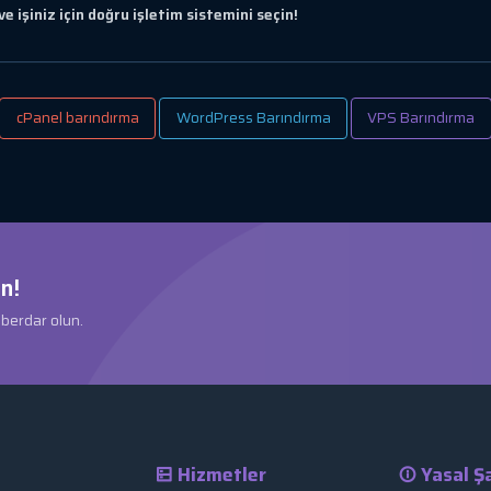
işiniz için doğru işletim sistemini seçin!
cPanel barındırma
WordPress Barındırma
VPS Barındırma
n!
aberdar olun.
Hizmetler
Yasal Şa