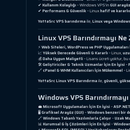
✔
Kullanım Kolaylığı
– Windows VPS'in
GUI arayü
✔
Performans & Güvenlik
– Linux
hafif ve kararlı
YottaSrc VPS barındırma
ile,
Linux veya Window
Linux VPS Barındırmayı Ne 
⚡
Web Siteleri, WordPress ve PHP Uygulamaları İç
📈
Yüksek Derecede Güvenli & Kararlı
– Linux,
uzun
💰
Daha Uygun Maliyetli
– Lisans ücreti yoktur, bu
🛠
Geliştiriciler & Teknik Uzmanlar İçin En İyisi
–
🔗
cPanel & WHM Kullanıcıları İçin Mükemmel
– L
YottaSrc Linux VPS Barındırma
ile,
güvenli, yüks
Windows VPS Barındırmayı 
💼
Microsoft Uygulamaları İçin En İyisi
–
ASP.NET,
🖥
Grafiksel Arayüz (GUI)
–
Windows benzeri bir de
🔗
Windows Tabanlı Yazılımlarla Çalışır
–
Uzak Ma
📊
Kurumsal & İş Çözümleri İçin En İyisi
–
Windows 
⚡
Microsoft SQL (MSSQL) Veritabanlarını Deste