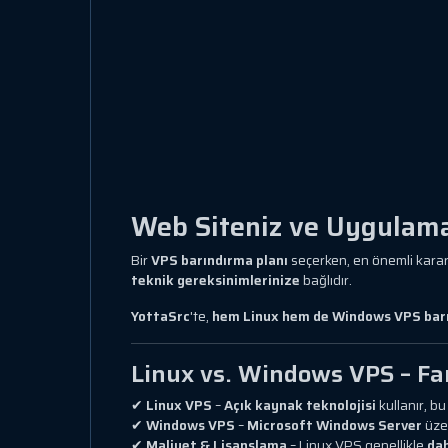
Web Siteniz ve Uygulama
Bir
VPS barındırma planı
seçerken, en önemli karar
teknik gereksinimlerinize
bağlıdır.
YottaSrc
'te,
hem Linux hem de Windows VPS bar
Linux vs. Windows VPS – Fa
✔
Linux VPS
–
Açık kaynak teknolojisi
kullanır, b
✔
Windows VPS
–
Microsoft Windows Server
üzer
✔
Maliyet & Lisanslama
– Linux VPS genellikle
da