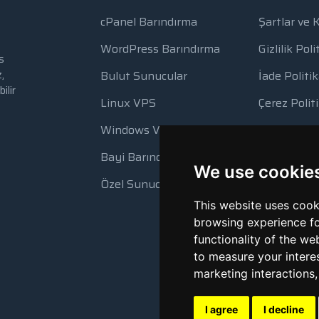
cPanel Barındırma
Şartlar ve 
WordPress Barındırma
Gizlilik Poli
s
,
Bulut Sunucular
İade Politik
ilir
Linux VPS
Çerez Polit
Windows VPS
Kaynak Kul
Bayi Barındırma
Otomatik 
We use cookie
Özel Sunucular
This website uses cook
browsing experience fo
functionality of the we
to measure your intere
marketing interactions
I agree
I decline