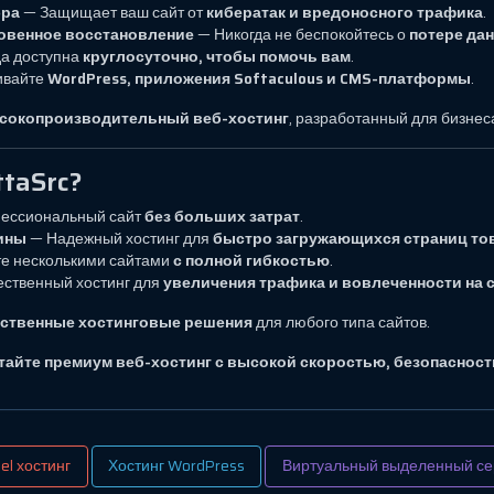
эра
— Защищает ваш сайт от
кибератак и вредоносного трафика
.
новенное восстановление
— Никогда не беспокойтесь о
потере дан
а доступна
круглосуточно, чтобы помочь вам
.
ивайте
WordPress, приложения Softaculous и CMS-платформы
.
сокопроизводительный веб-хостинг
, разработанный для бизнес
taSrc?
ессиональный сайт
без больших затрат
.
зины
— Надежный хостинг для
быстро загружающихся страниц тов
е несколькими сайтами
с полной гибкостью
.
ственный хостинг для
увеличения трафика и вовлеченности на 
ественные хостинговые решения
для любого типа сайтов.
ытайте премиум веб-хостинг с высокой скоростью, безопаснос
el хостинг
Хостинг WordPress
Виртуальный выделенный се