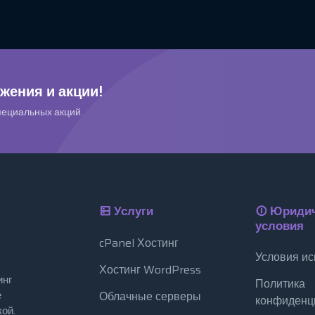
жения и акции!
пециальных акций.
Услуги
Юридич
условия
cPanel Хостинг
Условия ис
Хостинг WordPress
инг
Политика
е
Облачные серверы
конфиденц
ой.