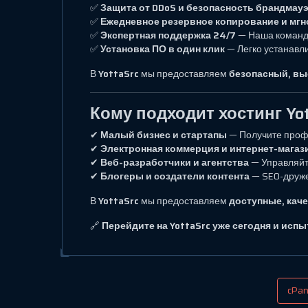
✅
Защита от DDoS и безопасность брандмау
✅
Ежедневное резервное копирование и мг
✅
Экспертная поддержка 24/7
— Наша команд
✅
Установка ПО в один клик
— Легко устанавл
В
YottaSrc
мы предоставляем
безопасный, вы
Кому подходит хостинг Yot
✔
Малый бизнес и стартапы
— Получите проф
✔
Электронная коммерция и интернет-мага
✔
Веб-разработчики и агентства
— Управляйт
✔
Блогеры и создатели контента
— SEO-друже
В
YottaSrc
мы предоставляем
доступные, кач
🔗
Перейдите на YottaSrc уже сегодня и исп
cPan