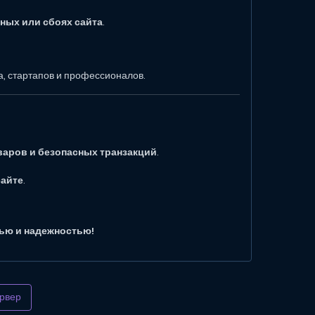
ных или сбоях сайта
.
а, стартапов и профессионалов.
аров и безопасных транзакций
.
сайте
.
тью и надежностью!
рвер