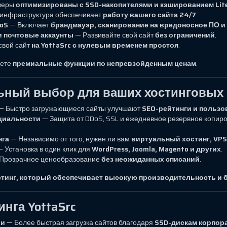
веры
оптимизированы с SSD-накопителями и кэшированием Lit
инфраструктура обеспечивает
работу вашего сайта 24/7
.
DoS
— Включает
брандмауэр, сканирование на вредоносное ПО 
и почтовые аккаунты
— Развивайте свой сайт
без ограничений
.
свой сайт
на YottaSrc с нулевым временем простоя
.
аете
премиальные функции по непревзойденным ценам
.
льный выбор для ваших хостинговых
— Быстро загружающиеся сайты улучшают
SEO-рейтинги и пользо
циальности
— Защита от DDoS, SSL и ежедневное резервное копир
нга
— Независимо от того, нужен ли вам
виртуальный хостинг, VPS
 Установка в один клик для
WordPress, Joomla, Magento и других
.
Прозрачное ценообразование
без неожиданных списаний
.
инг, который обеспечивает высокую производительность и б
нга YottaSrc
ли
— Более быстрая загрузка сайтов благодаря
SSD-дискам корпора