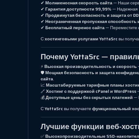
✔
Молниеносная скорость сайта
— Наши сер
✔
Гарантия доступности 99,99%
— Надежная 
✔
Продвинутая безопасность и защита от D
✔
Неограниченная пропускная способность 
✔
Бесплатный перенос сайта
— Переместите 
С
хостинговыми услугами YottaSrc
вы получ
Почему YottaSrc — прави
⚡
Высокая производительность и скорость
🛡
Мощная безопасность и защита конфиден
сайта
.
📈
Масштабируемые тарифные планы хости
🔗
Хостинг с поддержкой cPanel и WordPress
—
💰
Доступные цены без скрытых платежей
— 
С
YottaSrc
вы получаете
функциональный хост
Лучшие функции веб-хости
✅
Высокопроизводительные SSD-накопите