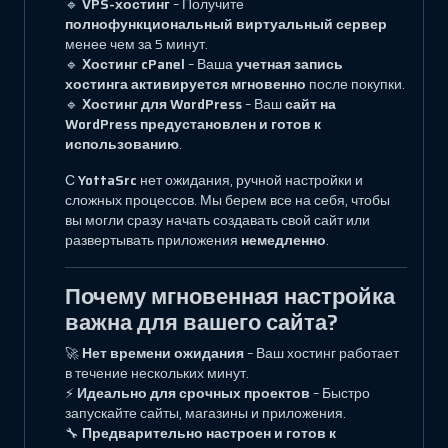
🔹
VPS-хостинг
– Получите
полнофункциональный виртуальный сервер
менее чем за 5 минут.
🔹
Хостинг cPanel
– Ваша
учетная запись
хостинга активируется мгновенно
после покупки.
🔹
Хостинг для WordPress
– Ваш
сайт на
WordPress предустановлен и готов к
использованию
.
С
YottaSrc
нет ожидания, ручной настройки и
сложных процессов. Мы берем все на себя, чтобы
вы могли сразу начать создавать свой сайт или
развертывать приложения
немедленно
.
Почему мгновенная настройка
важна для вашего сайта?
🚀
Нет времени ожидания
– Ваш хостинг работает
в течение нескольких минут.
⚡
Идеально для срочных проектов
– Быстро
запускайте сайты, магазины и приложения.
🔧
Предварительно настроен и готов к