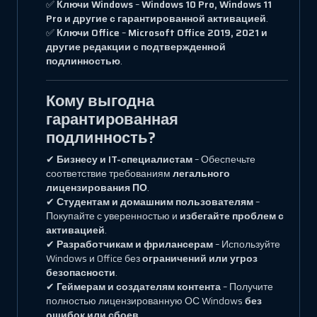
✅
Ключи Windows
–
Windows 10 Pro, Windows 11
Pro и другие с гарантированной активацией
.
✅
Ключи Office
–
Microsoft Office 2019, 2021 и
другие редакции с подтвержденной
подлинностью
.
Кому выгодна
гарантированная
подлинность?
✔
Бизнесу и IT-специалистам
– Обеспечьте
соответствие требованиям
легального
лицензирования ПО
.
✔
Студентам и домашним пользователям
–
Покупайте с уверенностью и
избегайте проблем с
активацией
.
✔
Разработчикам и фрилансерам
– Используйте
Windows и Office без
ограничений или угроз
безопасности
.
✔
Геймерам и создателям контента
– Получите
полностью лицензированную ОС Windows
без
ошибок или сбоев
.