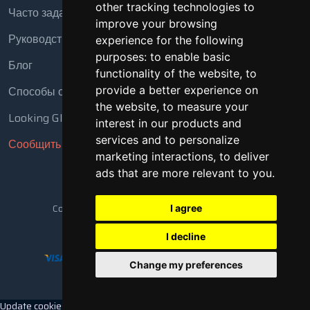
other tracking technologies to
Часто задаваемые вопросы
improve your browsing
Руководство
experience for the following
purposes:
to enable basic
Блог
functionality of the website
,
to
provide a better experience on
Способы оплаты
the website
,
to measure your
Looking Glass
interest in our products and
services and to personalize
Сообщить о нарушении
marketing interactions
,
to deliver
ads that are more relevant to you
.
Copyright © 2018 - 2026 Все права защищены
I agree
I decline
Change my preferences
Update cookies preferences