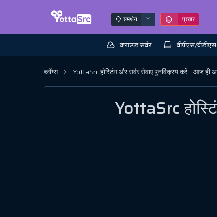
समर्थन
प्रचार
क्लाउड सर्वर
वीपीएस/वीडीएस
ब्लॉग्स
YottaSrc होस्टिंग और सर्वर सेवाएं पुनर्विक्रय करें – आज ही 
YottaSrc होस्टिं