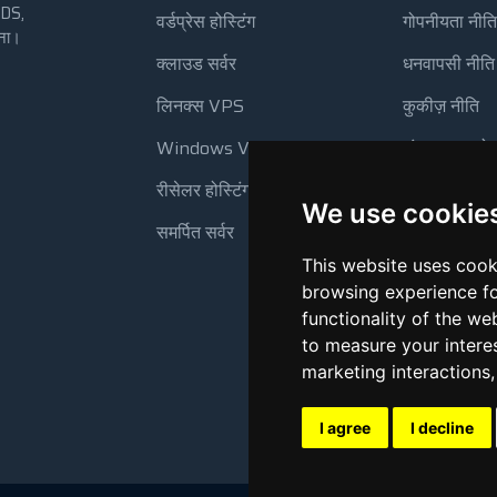
VDS,
वर्डप्रेस होस्टिंग
गोपनीयता नीति
रना।
।
क्लाउड सर्वर
धनवापसी नीति
लिनक्स VPS
कुकीज़ नीति
Windows VPS
संसाधन उपयो
रीसेलर होस्टिंग
स्वचालित बैक
We use cookie
समर्पित सर्वर
This website uses cook
browsing experience fo
functionality of the we
to measure your intere
marketing interactions
I agree
I decline