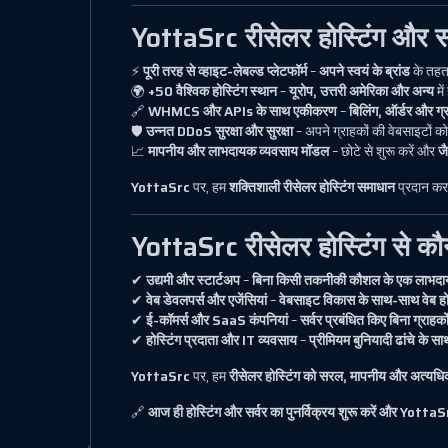
YottaSrc रीसेलर होस्टिंग और सर्व
⚡
पूरी तरह से व्हाइट-लेबल्ड प्लेटफॉर्म
–
अपने स्वयं के ब्रांड
के तहत 
🌍
+50 वैश्विक होस्टिंग स्थान
–
यूरोप, उत्तरी अमेरिका और अन्य
में
🔗
WHMCS और APIs के साथ एकीकरण
–
बिलिंग, ऑर्डर और ग्
🛡
उन्नत DDoS सुरक्षा और सुरक्षा
– अपने ग्राहकों की वेबसाइटों क
📈
मापनीय और लाभदायक व्यवसाय मॉडल
– छोटे से शुरू करें और
जै
YottaSrc
पर, हम
शक्तिशाली रीसेलर होस्टिंग समाधान
प्रदान कर
YottaSrc रीसेलर होस्टिंग से कौ
✔
उद्यमी और स्टार्टअप
–
बिना किसी तकनीकी कौशल के एक लाभदायक
✔
वेब डेवलपर्स और एजेंसियां
–
वेबसाइट विकास के साथ-साथ वेब होस्ट
✔
ई-कॉमर्स और SaaS कंपनियां
–
सर्वर प्रबंधित किए बिना ग्राहको
✔
होस्टिंग प्रदाता और IT व्यवसाय
–
प्रीमियम बुनियादी ढांचे के सा
YottaSrc
पर, हम
रीसेलर होस्टिंग को सरल, मापनीय और अत्यधिक
🔗
आज ही होस्टिंग और सर्वर का पुनर्विक्रय शुरू करें और Yott