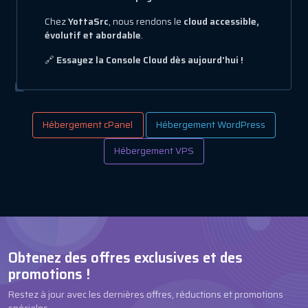
Chez
YottaSrc
, nous rendons le
cloud accessible,
évolutif et abordable
.
🔗
Essayez la Console Cloud dès aujourd'hui !
Hébergement cPanel
Hébergement WordPress
Hébergement VPS
Obtenez des offres exclusives et des
promotions !
Restez à jour avec les dernières offres, réductions et promotions