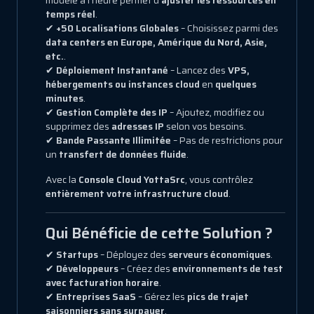
modèle à l'heure permet d'
ajuster les ressources en
temps réel
.
✔
+50 Localisations Globales
– Choisissez parmi des
data centers en Europe, Amérique du Nord, Asie,
etc.
.
✔
Déploiement Instantané
– Lancez des
VPS,
hébergements ou instances cloud
en
quelques
minutes
.
✔
Gestion Complète des IP
– Ajoutez, modifiez ou
supprimez des
adresses IP
selon vos besoins.
✔
Bande Passante Illimitée
– Pas de restrictions pour
un
transfert de données fluide
.
Avec la
Console Cloud YottaSrc
, vous contrôlez
entièrement votre infrastructure cloud
.
Qui Bénéficie de cette Solution ?
✔
Startups
– Déployez des
serveurs économiques
.
✔
Développeurs
– Créez des
environnements de test
avec facturation horaire
.
✔
Entreprises SaaS
– Gérez les
pics de trajet
saisonniers sans surpayer
.