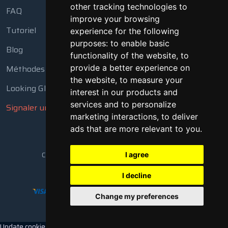
other tracking technologies to
FAQ
improve your browsing
Tutoriel
experience for the following
purposes:
to enable basic
Blog
functionality of the website
,
to
provide a better experience on
Méthodes de paiement
the website
,
to measure your
Looking Glass
interest in our products and
services and to personalize
Signaler un abus
marketing interactions
,
to deliver
ads that are more relevant to you
.
Copyright © 2018 - 2026 Tous droits réservés
I agree
I decline
Change my preferences
Update cookies preferences