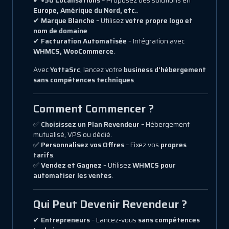
✔
+50 Localisations
– Proposez des solutions en
Europe, Amérique du Nord, etc.
.
✔
Marque Blanche
– Utilisez
votre propre logo et
nom de domaine
.
✔
Facturation Automatisée
– Intégration avec
WHMCS, WooCommerce
.
Avec
YottaSrc
, lancez votre
business d'hébergement
sans compétences techniques
.
Comment Commencer ?
✅
Choisissez un Plan Revendeur
– Hébergement
mutualisé, VPS ou dédié.
✅
Personnalisez vos Offres
– Fixez vos
propres
tarifs
.
✅
Vendez et Gagnez
– Utilisez
WHMCS pour
automatiser les ventes
.
Qui Peut Devenir Revendeur ?
✔
Entrepreneurs
– Lancez-vous
sans compétences