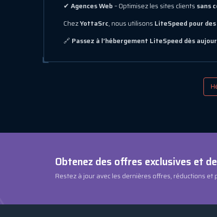
✔
Agences Web
– Optimisez les sites clients
sans c
Chez
YottaSrc
, nous utilisons
LiteSpeed pour de
🔗
Passez à l’hébergement LiteSpeed dès aujourd’
H
Obtenez des offres exclusives et d
Restez à jour avec les dernières offres, réductions et