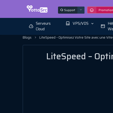
Support
Promotio
Serveurs
VPS/VDS
Hé
Cloud
We
Blogs
LiteSpeed – Optimisez Votre Site avec une Vit
LiteSpeed – Opti