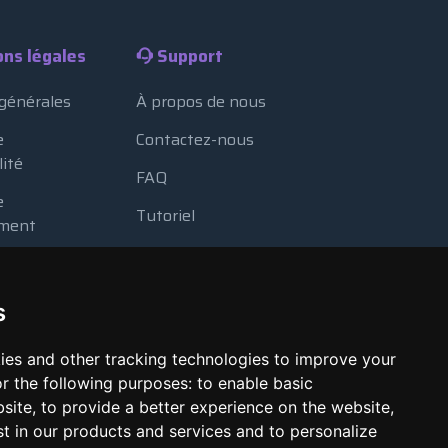
ons légales
Support
 générales
À propos de nous
e
Contactez-nous
lité
FAQ
e
Tutoriel
ment
Blog
e cookies
Méthodes de paiement
 des ressources
s
Looking Glass
e automatique
ies and other tracking technologies to improve your
Signaler un abus
r the following purposes:
to enable basic
bsite
,
to provide a better experience on the website
,
st in our products and services and to personalize