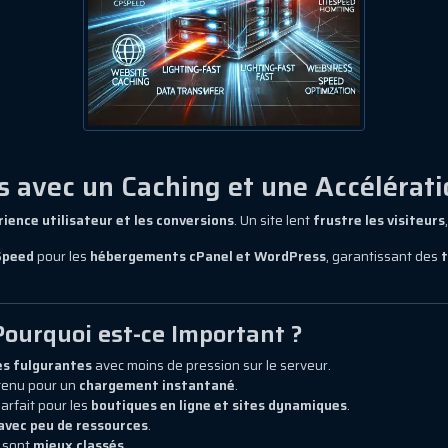
 avec un Caching et une Accélérati
rience utilisateur et les conversions
. Un site lent
frustre les visiteurs
Speed
pour les
hébergements cPanel et WordPress
, garantissant des
t
Pourquoi est-ce Important ?
es fulgurantes
avec moins de pression sur le serveur.
tenu pour un
chargement instantané
.
arfait pour les
boutiques en ligne et sites dynamiques
.
 avec peu de ressources
.
s sont
mieux classés
.