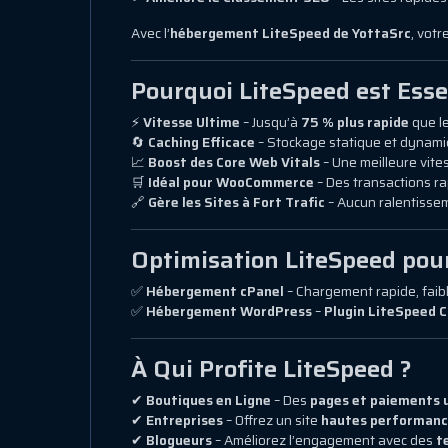
Avec l’
hébergement LiteSpeed de YottaSrc
, votr
Pourquoi LiteSpeed est Ess
⚡
Vitesse Ultime
– Jusqu’à
75 % plus rapide
que le
🔄
Caching Efficace
– Stockage statique et dynam
📈
Boost des Core Web Vitals
– Une meilleure vite
🛒
Idéal pour WooCommerce
– Des transactions r
🔗
Gère les Sites à Fort Trafic
– Aucun ralentiss
Optimisation LiteSpeed pou
✅
Hébergement cPanel
– Chargement rapide, faibl
✅
Hébergement WordPress
–
Plugin LiteSpeed C
À Qui Profite LiteSpeed ?
✔
Boutiques en Ligne
– Des
pages et paiements 
✔
Entreprises
– Offrez un site
hautes performan
✔
Blogueurs
– Améliorez l’engagement avec des
t