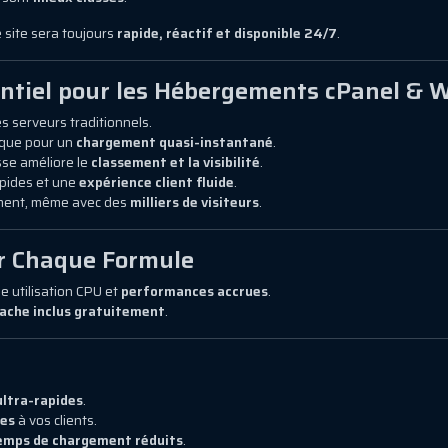
e site sera toujours
rapide, réactif et disponible 24/7
.
entiel pour les Hébergements cPanel & 
s serveurs traditionnels.
ique pour un
chargement quasi-instantané
.
sse améliore le
classement et la visibilité
.
apides et une
expérience client fluide
.
ement, même avec des
milliers de visiteurs
.
r Chaque Formule
e utilisation CPU et
performances accrues
.
ache inclus gratuitement
.
ultra-rapides
.
ces
à vos clients.
emps de chargement réduits
.