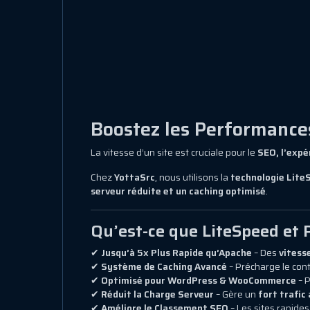
Boostez les Performances
La vitesse d’un site est cruciale pour le
SEO, l’expé
Chez
YottaSrc
, nous utilisons la
technologie Lite
serveur réduite et un caching optimisé
.
Qu’est-ce que LiteSpeed et 
✔
Jusqu’à 5x Plus Rapide qu’Apache
– Des
vitess
✔
Système de Caching Avancé
– Précharge le con
✔
Optimisé pour WordPress & WooCommerce
– P
✔
Réduit la Charge Serveur
– Gère un
fort trafic
✔
Améliore le Classement SEO
– Les sites rapide