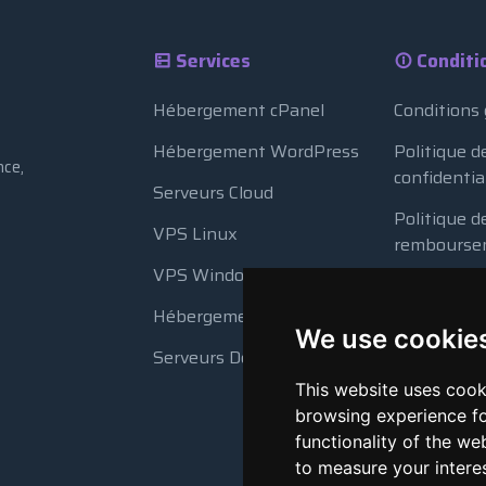
Services
Conditi
Hébergement cPanel
Conditions
Hébergement WordPress
Politique d
nce,
confidentia
Serveurs Cloud
Politique d
VPS Linux
rembourse
VPS Windows
Politique d
Hébergement Revendeur
Utilisation
We use cookie
Serveurs Dédiés
Sauvegard
This website uses cook
browsing experience fo
functionality of the we
to measure your intere