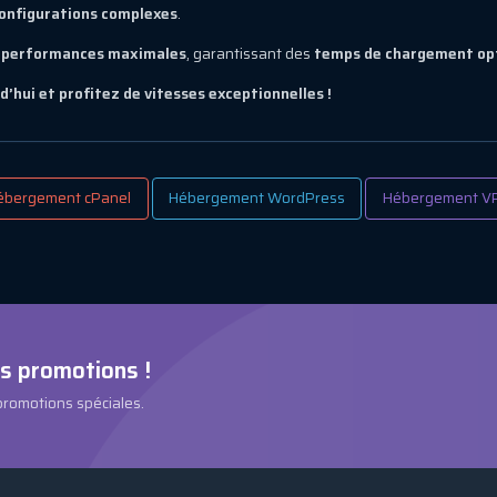
onfigurations complexes
.
s performances maximales
, garantissant des
temps de chargement opt
hui et profitez de vitesses exceptionnelles !
ébergement cPanel
Hébergement WordPress
Hébergement V
es promotions !
 promotions spéciales.