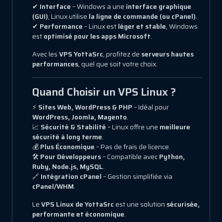
✔
Interface
– Windows a une
interface graphique
(GUI)
, Linux utilise
la ligne de commande (ou cPanel)
.
✔
Performance
– Linux est
léger et stable
, Windows
est
optimisé pour les apps Microsoft
.
Avec les
VPS YottaSrc
, profitez de
serveurs hautes
performances
, quel que soit votre choix.
Quand Choisir un VPS Linux ?
⚡
Sites Web, WordPress & PHP
– Idéal pour
WordPress, Joomla, Magento
.
📈
Sécurité & Stabilité
– Linux offre une
meilleure
sécurité à long terme
.
💰
Plus Économique
– Pas de frais de licence.
🛠
Pour Développeurs
– Compatible avec
Python,
Ruby, Node.js, MySQL
.
🔗
Intégration cPanel
– Gestion simplifiée via
cPanel/WHM
.
Le
VPS Linux de YottaSrc
est une solution
sécurisée,
performante et économique
.