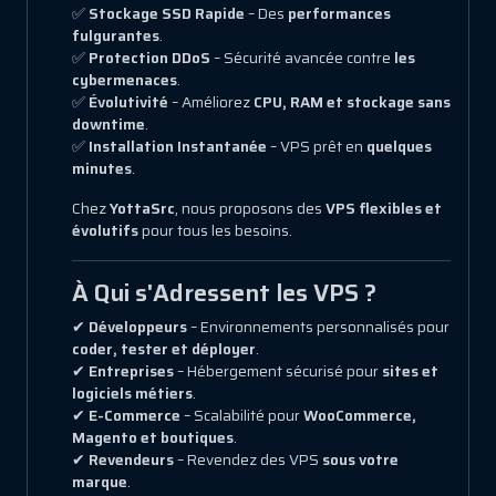
✅
Stockage SSD Rapide
– Des
performances
fulgurantes
.
✅
Protection DDoS
– Sécurité avancée contre
les
cybermenaces
.
✅
Évolutivité
– Améliorez
CPU, RAM et stockage sans
downtime
.
✅
Installation Instantanée
– VPS prêt en
quelques
minutes
.
Chez
YottaSrc
, nous proposons des
VPS flexibles et
évolutifs
pour tous les besoins.
À Qui s'Adressent les VPS ?
✔
Développeurs
– Environnements personnalisés pour
coder, tester et déployer
.
✔
Entreprises
– Hébergement sécurisé pour
sites et
logiciels métiers
.
✔
E-Commerce
– Scalabilité pour
WooCommerce,
Magento et boutiques
.
✔
Revendeurs
– Revendez des VPS
sous votre
marque
.