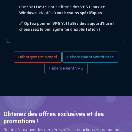
Chez
YottaSrc
, nous offrons
des VPS Linux et
Windows
adaptés à
vos besoins spécifiques
.
🔗
Optez pour un VPS YottaSrc dès aujourd'hui et
choisissez le bon système d'exploitation !
Hébergement cPanel
Hébergement WordPress
Hébergement VPS
Obtenez des offres exclusives et des
promotions !
Restez à jour avec les dernières offres, réductions et promotions