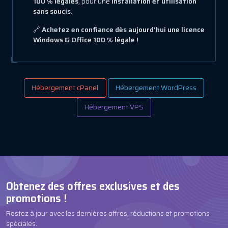
100 % légales
, pour une
installation et utilisation
sans soucis
.
🔗
Achetez en confiance dès aujourd’hui une licence
Windows & Office 100 % légale !
Hébergement cPanel
Hébergement WordPress
Hébergement VPS
Obtenez des offres exclusives et des
promotions !
Restez à jour avec les dernières offres, réductions et promotions
spéciales.