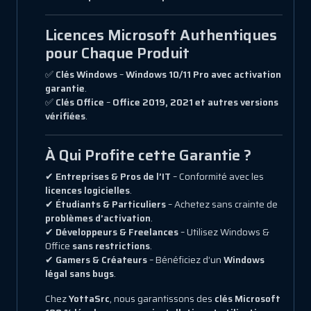
Licences Microsoft Authentiques
pour Chaque Produit
✅
Clés Windows
–
Windows 10/11 Pro avec activation
garantie
.
✅
Clés Office
–
Office 2019, 2021 et autres versions
vérifiées
.
À Qui Profite cette Garantie ?
✔
Entreprises & Pros de l’IT
– Conformité avec les
licences logicielles
.
✔
Étudiants & Particuliers
– Achetez sans crainte de
problèmes d’activation
.
✔
Développeurs & Freelances
– Utilisez Windows &
Office
sans restrictions
.
✔
Gamers & Créateurs
– Bénéficiez d’un
Windows
légal sans bugs
.
Chez
YottaSrc
, nous garantissons des
clés Microsoft