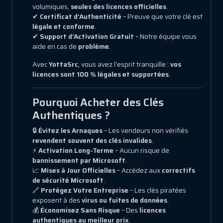
volumiques,
seules des licences officielles
.
✔
Certificat d’Authenticité
– Preuve que votre clé est
légale et conforme
.
✔
Support d’Activation Gratuit
– Notre équipe vous
aide en cas de
problème
.
Avec
YottaSrc
, vous avez l’esprit tranquille :
vos
licences sont 100 % légales et supportées
.
Pourquoi Acheter des Clés
Authentiques ?
🔒
Évitez les Arnaques
– Les vendeurs non vérifiés
revendent souvent des clés invalides
.
⚡
Activation Long-Terme
– Aucun risque de
bannissement par Microsoft
.
📈
Mises à Jour Officielles
– Accédez aux
correctifs
de sécurité Microsoft
.
🔗
Protégez Votre Entreprise
– Les clés piratées
exposent à des
virus ou fuites de données
.
💰
Économisez Sans Risque
– Des
licences
authentiques au meilleur prix
.