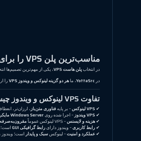
مناسب‌ترین پلن VPS را برای وب‌سایت و اپلیکیشن‌های خود انتخاب کنید
در انتخاب
پلن هاست VPS
، یکی از مهم‌ترین تصمیم‌ها انت
در
YottaSrc
، ما
هر دو گزینه لینوکس و ویندوز VPS
را ار
تفاوت VPS لینوکس و ویندوز چیست؟
✔
VPS لینوکس
– بر پایه
فناوری متن‌باز
، ارزان‌تر، انعطاف
✔
VPS ویندوز
– اجرا شده روی
Windows Server مایکروسافت
✔
هزینه و لایسنس
– VPS لینوکس عموماً
مقرون‌به‌صرفه‌
✔
رابط کاربری
– ویندوز دارای
رابط گرافیکی GUI
است؛ ل
✔
عملکرد و امنیت
– لینوکس
سبک و پایدار
است؛ ویندوز ب