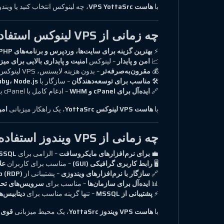
با
هاست VPS YottaSrc
، چه لینوکس انتخاب کنید یا ویند
چه زمانی از VPS لینوکس استفاده کنیم؟
⚡
بهترین گزینه برای سایت‌ها، وردپرس و برنامه‌های PHP
📈
امن و پایدار
– لینوکس
امنیت و پایداری بالایی برای می
💰
مقرون‌به‌صرفه‌تر
– بدون هزینه لایسنس، VPS لینوکس یک گزینه
🛠
مناسب برای توسعه‌دهندگان
– سازگار با
n، Ruby، Node.js
🔗
ایده‌آل برای cPanel و WHM
– ادغام کامل با cPanel برای
با
هاست VPS لینوکس YottaSrc
، یک راهکار میزبانی
امن
چه زمانی از VPS ویندوز استفاده کنیم؟
💼
برای نرم‌افزارهای مایکروسافت
– الزامی برای
.NET، MSSQL
🖥
رابط کاربری گرافیکی (GUI)
– مناسب برای کاربران
عل
🔗
سازگار با نرم‌افزارهای ویندوزی
– پشتیبانی از
 Desktop (RDP
📊
ایده‌آل برای سازمان‌ها
– مناسب برای
سرویس‌های تحت
⚡
پشتیبانی از MSSQL
– تنها گزینه مناسب برای
دیتابیس‌های L
با
هاست VPS ویندوز YottaSrc
، یک محیط میزبانی
قوی، 