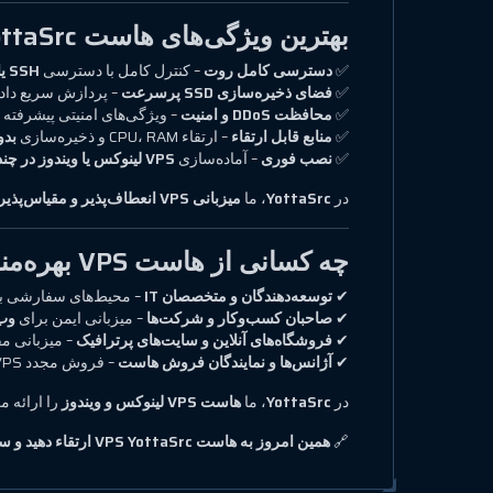
بهترین ویژگی‌های هاست VPS YottaSrc
✅
دسترسی کامل روت
– کنترل کامل با دسترسی
SSH یا RDP
✅
فضای ذخیره‌سازی SSD پرسرعت
– پردازش سریع داد
✅
محافظت DDoS و امنیت
– ویژگی‌های امنیتی پیشرفته 
✅
منابع قابل ارتقاء
– ارتقاء CPU، RAM و ذخیره‌سازی
بد
✅
نصب فوری
– آماده‌سازی
VPS لینوکس یا ویندوز در چند دقیقه
در
YottaSrc
، ما
میزبانی VPS انعطاف‌پذیر و مقیاس‌پذیر
چه کسانی از هاست VPS بهره‌مند می‌شوند؟
✔
توسعه‌دهندگان و متخصصان IT
– محیط‌های سفارشی ب
✔
صاحبان کسب‌وکار و شرکت‌ها
– میزبانی ایمن برای
وب‌
✔
فروشگاه‌های آنلاین و سایت‌های پرترافیک
– میزبانی مق
✔
آژانس‌ها و نمایندگان فروش هاست
– فروش مجدد VPS با
در
YottaSrc
، ما
هاست VPS لینوکس و ویندوز
را ارائه م
🔗
همین امروز به هاست VPS YottaSrc ارتقاء دهید و سیستم عامل مناسب کسب‌وکار خود را انتخاب کنید!