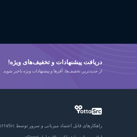
دریافت پیشنهادات و تخفیف‌های ویژه!
از جدیدترین تخفیف‌ها، آفرها و پیشنهادات ویژه باخبر شوید.
راهکارهای قابل اعتماد میزبانی و سرور توسط YottaSrc