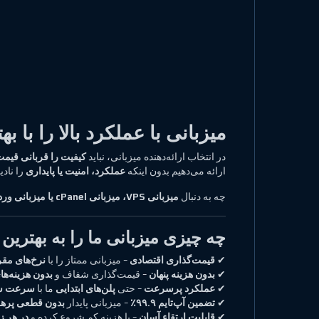
میزبانی با عملکرد بالا را با 
در انتخاب ارائه‌دهنده میزبانی، نباید
کیفیت را قربانی قیمت 
ارائه می‌دهیم بدون اینکه
عملکرد، امنیت یا پایداری
را نادی
چه به دنبال
میزبانی VPS، میزبانی cPanel یا میزبانی وردپرس
چه چیزی میزبانی ما را به بهترین
✔
قیمت‌گذاری اقتصادی
– میزبانی ممتاز را با
نرخ‌های مقر
✔
بدون هزینه پنهان
– قیمت‌گذاری شفاف و
بدون هزینه‌ها
✔
عملکرد پرسرعت
– حتی
پلن‌های ابتدایی
ما با
سرعت سط
✔
تضمین آپ‌تایم ۹۹.۹٪
– میزبانی پایدار
بدون قطعی پرهز
✔
قابلیت ارتقاء آسان
– با هزینه کم شروع کرده و
در هر ز