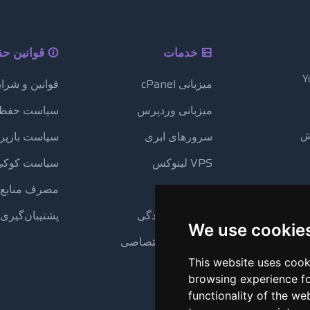
خدمات
قوانین ح
میزبانی cPanel
قوانین و شرا
میزبانی وردپرس
سیاست حفظ
یش
سرورهای ابری
سیاست بازپر
VPS لینوکس
سیاست کوکی‌
VPS ویندوز
مصرف منابع
میزبانی نمایندگی
پشتیبان‌گیری 
We use cookie
سرورهای اختصاصی
This website uses cook
browsing experience fo
functionality of the we