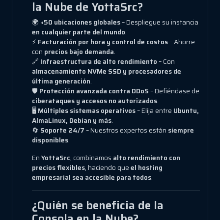
la Nube de YottaSrc?
🌍
+50 ubicaciones globales
– Despliegue su instancia
en cualquier parte del mundo
.
⚡
Facturación por hora y control de costos
– Ahorre
con
precios bajo demanda
.
🔗
Infraestructura de alto rendimiento
– Con
almacenamiento NVMe SSD y procesadores de
última generación
.
🛡
Protección avanzada contra DDoS
– Defiéndase de
ciberataques y accesos no autorizados
.
🖥
Múltiples sistemas operativos
– Elija entre
Ubuntu,
AlmaLinux, Debian y más
.
🔄
Soporte 24/7
– Nuestros expertos están
siempre
disponibles
.
En
YottaSrc
, combinamos
alto rendimiento con
precios flexibles
, haciendo que
el hosting
empresarial sea accesible para todos
.
¿Quién se beneficia de la
Consola en la Nube?