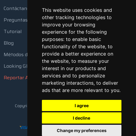
Contáctanos
This website uses cookies and
other tracking technologies to
Preguntas Frecuentes
improve your browsing
Tutorial
experience for the following
purposes:
to enable basic
Blog
functionality of the website
,
to
provide a better experience on
Métodos de Pago
the website
,
to measure your
Looking Glass
interest in our products and
services and to personalize
Reportar Abuso
marketing interactions
,
to deliver
ads that are more relevant to you
.
Copyright © 2018 - 2026 Todos los derechos reservados
I agree
I decline
Change my preferences