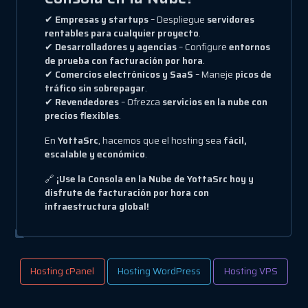
✔
Empresas y startups
– Despliegue
servidores
rentables para cualquier proyecto
.
✔
Desarrolladores y agencias
– Configure
entornos
de prueba con facturación por hora
.
✔
Comercios electrónicos y SaaS
– Maneje
picos de
tráfico sin sobrepagar
.
✔
Revendedores
– Ofrezca
servicios en la nube con
precios flexibles
.
En
YottaSrc
, hacemos que el hosting sea
fácil,
escalable y económico
.
🔗
¡Use la Consola en la Nube de YottaSrc hoy y
disfrute de facturación por hora con
infraestructura global!
Hosting cPanel
Hosting WordPress
Hosting VPS