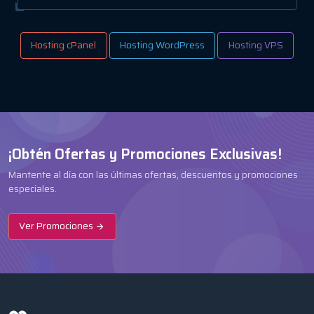
Hosting cPanel
Hosting WordPress
Hosting VPS
¡Obtén Ofertas y Promociones Exclusivas!
Mantente al día con las últimas ofertas, descuentos y promociones
especiales.
Ver Promociones