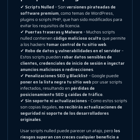
✔
Scripts Nulled
– Son
versiones pirateadas de
software premium
, como temas de WordPress,
plugins o scripts PHP, que han sido modificados para
evitar los requisitos de licencia.
✔
Puertas traseras y Malware
– Muchos scripts
nulled contienen
código malicioso oculto
que permite
a los hackers
tomar control de tu sitio web
.
✔
Robo de datos y vulnerabilidades en el servidor
–
Estos scripts pueden
robar datos sensibles de
clientes, credenciales de inicio de sesión e inyectar
anuncios maliciosos o redirecciones
.
✔
Penalizaciones SEO y Blacklist
– Google puede
poner en la lista negra tu sitio web
por usar scripts
infectados, resultando en
pérdidas de
posicionamiento SEO y caídas de tráfico
.
✔
Sin soporte ni actualizaciones
– Como estos scripts
son copias ilegales,
no recibirás actualizaciones de
seguridad ni soporte de los desarrolladores
originales
.
Usar scripts nulled puede parecer un atajo, pero
los
riesgos superan con creces cualquier beneficio a