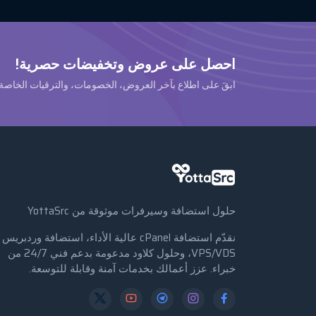
احصل على عروض وتخفيضات حصرية!
ابقَ على اطلاع بآخر العروض، الخصومات، والترقيات الخاصة.
حلول استضافة وسيرفرات موثوقة من YottaSrc
نقدّم استضافة cPanel عالية الأداء، استضافة وردبريس
VPS/VDS، وحلول كلاود مدعومة بدعم فني 24/7 من
خبراء. عزز أعمالك بخدمات آمنة وقابلة للتوسعة.