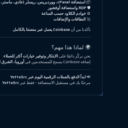
📦
استضافة cPanel، ووردبريس، ريسلر (عادي، ماستر، ألفا)
🛡
RDP واستضافة أوفشور
⚙️
خوادم الكلاود حسب الساعة
🚀
النطاقات والإضافات
تأكدنا من أن
Coinbase يعمل عبر منصتنا بالكامل
.
🌍 لماذا هذا مهم؟
نحن نركّز دائمًا على
الابتكار وتوفير خيارات أكثر للعملاء
.
إضافة Coinbase يسمح للمستخدمين في
أوروبا، الشرق ا
📢
ابدأ الدفع بالعملات الرقمية اليوم عبر YottaSrc
مرحبًا بك في مستقبل الاستضافة – فقط عبر
YottaSrc
.