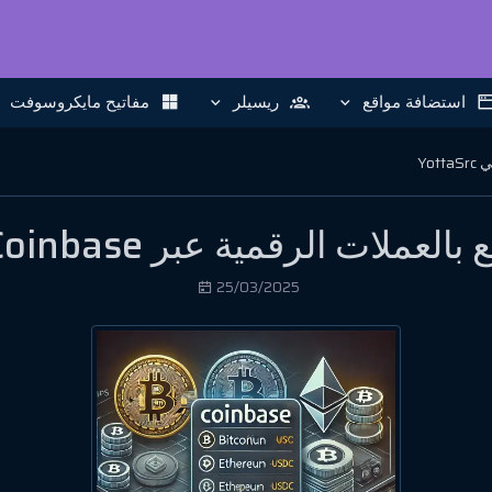
استضافة مواقع
ريسيلر
مفاتيح مايكروسوفت
ت الرقمية عبر Coinbase في YottaSrc
25/03/2025