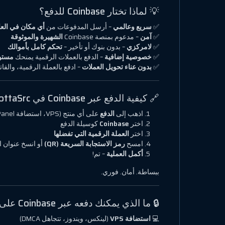
💡 لماذا تختار Coinbase للدفع؟
✅
سريع وعالمي
– أرسل المدفوعات من
أي مكان في العال
✅
آمن
– مدعوم بمنصة Coinbase
الشهيرة والموثوقة
✅
لامركزي
– بدون بنوك أو تأخير –
تحكم كامل بأموالك
✅
خصوصية إضافية
– الدفع بالعملات الرقمية يمنحك
مستو
✅
بدون عناء تحويل العملات
– ادفع بالعملة الرقمية، والفا
🔗 كيفية الدفع عبر Coinbase في YottaSrc
اذهب إلى
الدفع
على أي منتج (VPS، استضافة cPanel، ريسلر، تراخيص، إلخ)
اختر
Coinbase
كوسيلة الدفع
اختر
العملة الرقمية التي تفضلها
امسح
رمز الاستجابة السريعة (QR)
أو انسخ عنوان 
أكمل العملية
– تم!
ببساطة. أمان. فوري.
🔒 ما الذي يمكنك دفعه عبر Coinbase على YottaSrc؟
💻
استضافة VPS
(لينكس، ويندوز، تتجاهل DMCA)