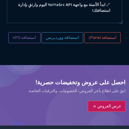
🔗
ابدأ الأتمتة مع واجهة YottaSrc API اليوم وارتقِ بإدارة
استضافتك!
استضافة cPanel
استضافة ووردبريس
استضافة VPS
احصل على عروض وتخفيضات حصرية!
ابقَ على اطلاع بآخر العروض، الخصومات، والترقيات الخاصة.
عرض العروض