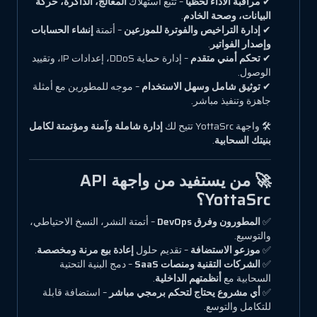
✔
مراقبة الأداء لحظيًا
– تتبّع استهلاك
المعالج، الذاكرة، حركة
البيانات، وصحة الخادم
.
✔
إدارة التراخيص والفوترة للموزعين
– أتمتة
إنشاء الحسابات
وإصدار الفواتير
.
✔
تحكم أمني متقدم
– إدارة حماية DDoS، إعدادات IP، وتقييد
الوصول.
✔
توثيق شامل وسهل الاستخدام
– موجه للمطورين مع أمثلة
جاهزة وتنفيذ مباشر.
🛠 واجهة YottaSrc تتيح لك
إدارة شاملة وآمنة ومؤتمتة لكامل
بنيتك السحابية
.
🚀 من يستفيد من واجهة API
YottaSrc؟
✅
المطورون وفرق DevOps
– أتمتة النشر، النسخ الاحتياطي،
والتوسيع.
✅
موزعو الاستضافة
– تقديم حلول
إعادة بيع مرنة ومخصصة
.
✅
الشركات التقنية ومنصات SaaS
– دمج البنية التحتية
السحابية مع
أنظمتهم الداخلية
.
✅
أي مشروع يحتاج لتحكم برمجي مباشر
– استضافة قابلة
للتكامل والتوسع.