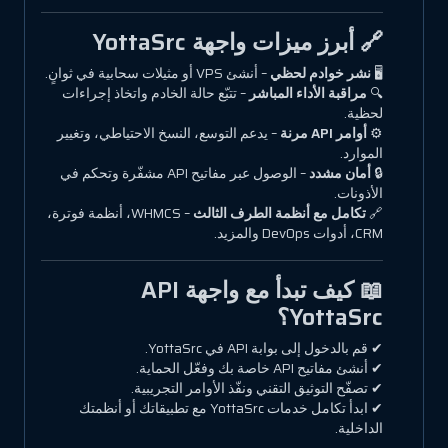
🔗 أبرز ميزات واجهة YottaSrc
🖥
نشر خوادم لحظي
– أنشئ VPS أو مثيلات سحابية في ثوانٍ.
🔍
مراقبة الأداء المباشر
– تتبّع حالة الخادم واتخاذ إجراءات
لحظية.
⚙
أوامر API مرنة
– يدعم التوسع، النسخ الاحتياطي، وتغيير
الموارد.
🔒
أمان مشدد
– الوصول عبر مفاتيح API مشفّرة وتحكم في
الأذونات.
🔗
تكامل مع أنظمة الطرف الثالث
– WHMCS، أنظمة فوترة،
CRM، أدوات DevOps والمزيد.
📖 كيف تبدأ مع واجهة API
YottaSrc؟
✔ قم بالدخول إلى بوابة API في YottaSrc.
✔ أنشئ مفاتيح API خاصة بك وفعّل الحماية.
✔ تصفّح التوثيق التقني ونفّذ الأوامر التجريبية.
✔ ابدأ تكامل خدمات YottaSrc مع تطبيقاتك أو أنظمتك
الداخلية.