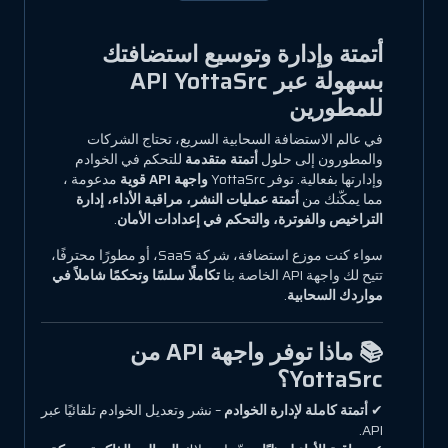
أتمتة وإدارة وتوسيع استضافتك
بسهولة عبر API YottaSrc
للمطورين
في عالم الاستضافة السحابية السريع، تحتاج الشركات
والمطورون إلى حلول
أتمتة متقدمة
للتحكم في الخوادم
وإدارتها بفعالية. توفر YottaSrc
واجهة API قوية
مدعومة
،
مما يمكّنك من
أتمتة عمليات النشر، مراقبة الأداء، إدارة
التراخيص والفوترة، والتحكم في إعدادات الأمان
.
سواء كنت موزع استضافة، شركة SaaS، أو مطورًا محترفًا،
تتيح لك واجهة API الخاصة بنا
تكاملًا سلسًا وتحكمًا شاملاً في
مواردك السحابية
.
📚 ماذا توفر واجهة API من
YottaSrc؟
✔
أتمتة كاملة لإدارة الخوادم
– نشر وتعديل الخوادم تلقائيًا عبر
API.